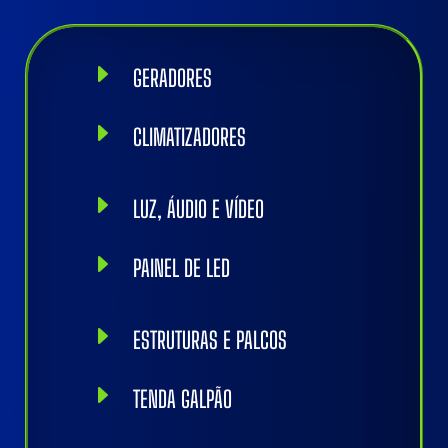
E
GERADORES
E
CLIMATIZADORES
E
LUZ, ÁUDIO E VÍDEO
E
PAINEL DE LED
E
ESTRUTURAS E PALCOS
E
TENDA GALPÃO