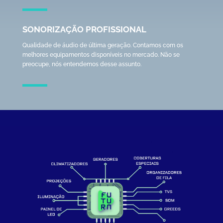
SONORIZAÇÃO PROFISSIONAL
Qualidade de áudio de última geração. Contamos com os
melhores equipamentos disponíveis no mercado. Não se
preocupe, nós entendemos desse assunto.